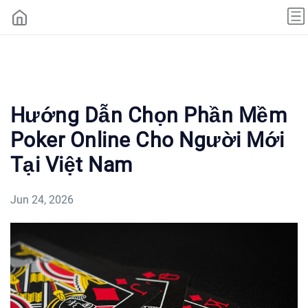
Hướng Dẫn Chọn Phần Mềm
Poker Online Cho Người Mới
Tại Việt Nam
Jun 24, 2026