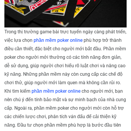
Trong thị trường game bài trực tuyến ngày càng phát triển,
việc lựa chọn
phần mềm poker online
phù hợp trở thành
điều cần thiết, đặc biệt cho người mới bắt đầu. Phần mềm
poker cho người mới thường có các tính năng đơn giản,
dễ sử dụng, giúp người chơi hiểu rõ luật chơi và nâng cao
kỹ năng. Những phần mềm này còn cung cấp các chế độ
chơi thử, giúp người mới làm quen mà không cần rủi ro.
Khi tìm kiếm
phần mềm poker online
cho người mới, bạn
nên chú ý đến tính bảo mật và sự minh bạch của nhà cung
cấp. Ngoài ra, phần mềm poker cho người mới còn hỗ trợ
các chiến lược chơi, phân tích ván đấu để cải thiện kỹ
năng. Đầu tư chọn phần mềm phù hợp là bước đầu tiên