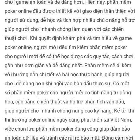
chơi game an toàn và dễ dàng hơn. Hiện nay, phần mềm
poker online đều được thiết kế với giao diện thân thiện với
người sử dụng, dễ học và tích hợp nhiều chức năng hỗ trợ
giúp người chơi nhanh chóng làm quen với các chiến
thuật chơi. Khi quyết định khám phá và tìm hiểu về game
poker online, người mới đều tìm kiếm phần mềm poker
cho người mới để có thể học được các quy tắc, cách chơi
gần như đơn giản và dễ dàng nhất. Phần mềm sẽ đi kèm
với hướng dẫn chi tiết và bài học thực hành, giúp người
chơi dễ dàng hơn khi ngồi vào bàn đấu thực sự. Có một
số phần mềm poker cho người mới có tính năng tự động
hóa, các bảng chiến thuật và hỗ trợ phân tích ván đấu,
giúp người chơi nhanh chóng nâng cao kỹ năng. Kể từ khi
thị trường poker online ngày càng phát triển tại Việt Nam,
việc chọn lựa phần mềm poker đúng cũng giúp đảm bảo
an toàn dữ liệu và tránh các rủi ro bảo mật. Đồng cảm với