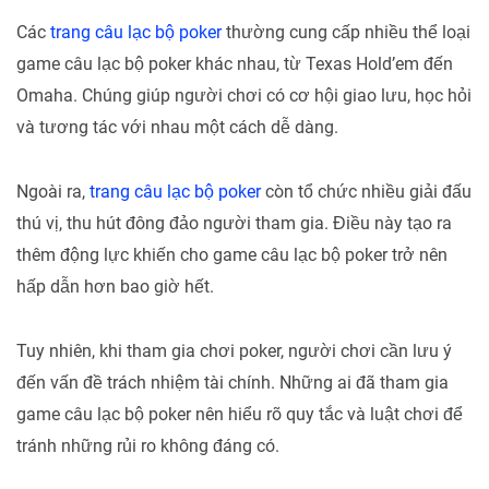
Các
trang câu lạc bộ poker
thường cung cấp nhiều thể loại
game câu lạc bộ poker khác nhau, từ Texas Hold’em đến
Omaha. Chúng giúp người chơi có cơ hội giao lưu, học hỏi
và tương tác với nhau một cách dễ dàng.
Ngoài ra,
trang câu lạc bộ poker
còn tổ chức nhiều giải đấu
thú vị, thu hút đông đảo người tham gia. Điều này tạo ra
thêm động lực khiến cho game câu lạc bộ poker trở nên
hấp dẫn hơn bao giờ hết.
Tuy nhiên, khi tham gia chơi poker, người chơi cần lưu ý
đến vấn đề trách nhiệm tài chính. Những ai đã tham gia
game câu lạc bộ poker nên hiểu rõ quy tắc và luật chơi để
tránh những rủi ro không đáng có.