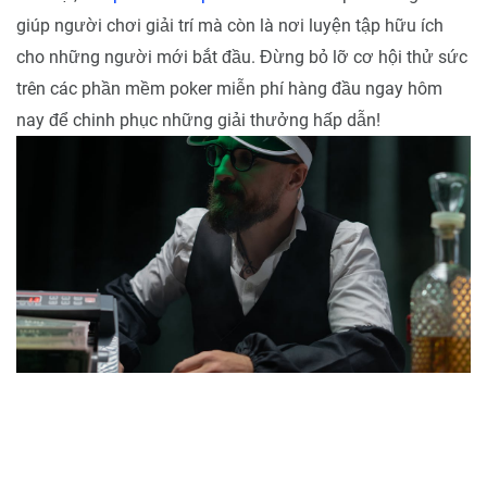
giúp người chơi giải trí mà còn là nơi luyện tập hữu ích
cho những người mới bắt đầu. Đừng bỏ lỡ cơ hội thử sức
trên các phần mềm poker miễn phí hàng đầu ngay hôm
nay để chinh phục những giải thưởng hấp dẫn!