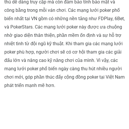
thủ dễ dàng truy cập mà còn đảm bảo tính bảo mật và
công bằng trong mỗi ván chơi. Các mạng lưới poker phổ
biến nhất tại VN gồm có những nền tảng như FDPlay, 6Bet,
và PokerStars. Các mạng lưới poker này được ưa chuộng
nhờ giao diện thân thiện, phần mềm ổn định và sự hỗ trợ
nhiệt tình từ đội ngũ kỹ thuật. Khi tham gia các mạng lưới
poker phù hợp, người chơi sẽ có cơ hội tham gia các giải
đấu lớn và nâng cao kỹ năng chơi của mình. Vì vậy, các
mạng lưới poker phổ biến ngày càng thu hút nhiều người
chơi mới, góp phần thúc đẩy cộng đồng poker tại Việt Nam
phát triển mạnh mẽ hơn.