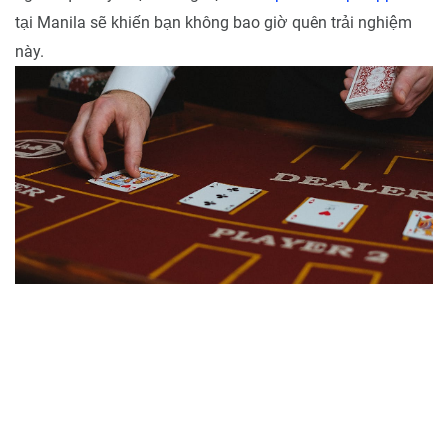
tại Manila sẽ khiến bạn không bao giờ quên trải nghiệm
này.